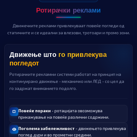
Ротирачки реклами
Движечките реклами привлекуваат повеќе погледи од
статичните и се идеални за влезови, тротоари и промо зони.
Движење што
го привлекува
погледот
Ротирачките рекламни системи работат на принцип на
континуирано движење - механичко или ЛЕД - со цел да
го задржат вниманието подолго.
Повеќе пораки
- ротацијата овозможува
прикажување на повеќе различни содржини.
Поголема забележливост
- движењето привлекува
поглед дури и во прометни средини.