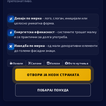
препознатливо.
Дизајн по мерка
- лого, слоган, иницијали или
целосно уникатна форма.
Енергетска ефикасност
- системите трошат малку
и се практични за долга употреба.
Изведба по мерка
- од мали декоративни елементи
до големи фасадни знаци.
Локали
Салони
Излози
Фото кутчиња
ОТВОРИ ЈА НЕОН СТРАНАТА
ПОБАРАЈ ПОНУДА