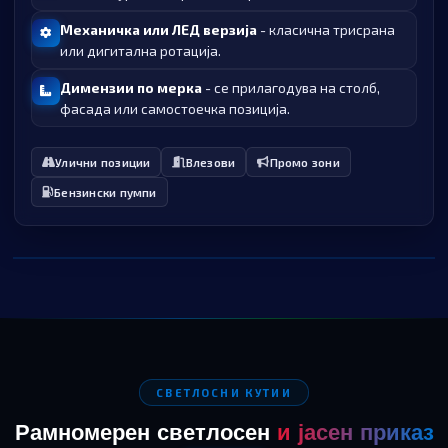
Механичка или ЛЕД верзија
- класична трисрана
или дигитална ротација.
Димензии по мерка
- се прилагодува на столб,
фасада или самостоечка позиција.
Улични позиции
Влезови
Промо зони
Бензински пумпи
СВЕТЛОСНИ КУТИИ
Рамномерен светлосен
и јасен приказ