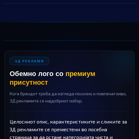
3Д РЕКЛАМИ
Обемно лого со
премиум
присутност
Кога брендот треба да изгледа посилно и повпечатливо,
3Д рекламите се најдобриот избор.
Целосниот опис, карактеристиките и сликите за
3Д рекламите се преместени во посебна
страница за да остане категоријата чиста и