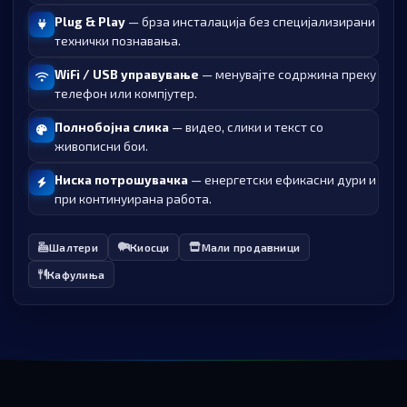
Plug & Play
— брза инсталација без специјализирани
технички познавања.
WiFi / USB управување
— менувајте содржина преку
телефон или компјутер.
Полнобојна слика
— видео, слики и текст со
живописни бои.
Ниска потрошувачка
— енергетски ефикасни дури и
при континуирана работа.
Шалтери
Киосци
Мали продавници
Кафулиња