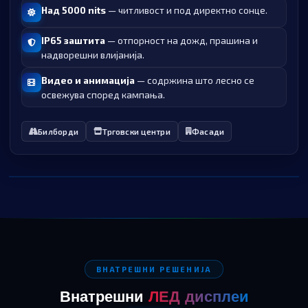
Над 5000 nits
— читливост и под директно сонце.
IP65 заштита
— отпорност на дожд, прашина и
надворешни влијанија.
Видео и анимација
— содржина што лесно се
освежува според кампања.
Билборди
Трговски центри
Фасади
ВНАТРЕШНИ РЕШЕНИЈА
Внатрешни
ЛЕД дисплеи