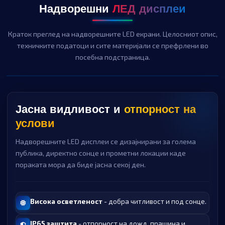
Надворешни
ЛЕД дисплеи
Краток преглед на надворешните LED екрани. Целосниот опис,
техничките податоци и сите материјали се префрлени во
посебна подстраница.
Јасна видливост и
отпорност на
услови
Надворешните LED дисплеи се дизајнирани за голема
публика, директно сонце и прометни локации каде
пораката мора да биде јасна секој ден.
Висока осветленост
- добра читливост и под сонце.
IP65 заштита
- отпорност на дожд, прашина и