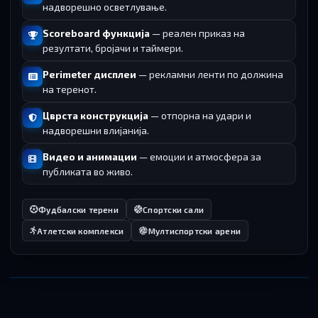
надворешно осветлување.
Scoreboard функција
— реален приказ на
резултати, бројачи и таймери.
Perimeter дисплеи
— рекламни ленти по должина
на теренот.
Цврста конструкција
— отпорна на удари и
надворешни влијанија.
Видео и анимации
— емоции и атмосфера за
публиката во живо.
Фудбалски терени
Спортски сали
Атлетски комплекси
Мултиспортски арени