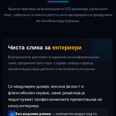
Краток преглед на внатрешните LED решенија. Целосниот
опис, табелата со пиксел pitch и сите материјали се префрлени
во посебна подстраница.
Чиста слика за
ентериери
Внатрешните дисплеи се идеални за конференциски
сали, продажни простори, студија, лобија и бренд
презентации каде деталот и естетиката се клучни.
Со модуларен дизајн, висока јасност и
флексибилен сервис, овие решенија ја
подигнуваат професионалната презентација на
секој ентериер.
Без видливи рамки
— компактен видео ѕид со