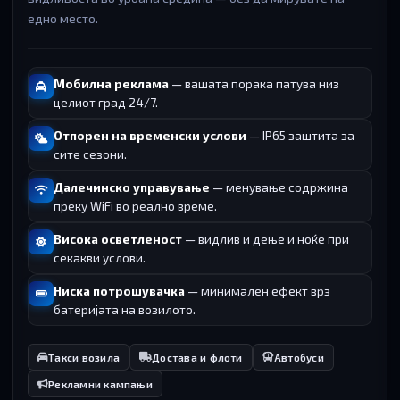
едно место.
Мобилна реклама
— вашата порака патува низ
целиот град 24/7.
Отпорен на временски услови
— IP65 заштита за
сите сезони.
Далечинско управување
— менување содржина
преку WiFi во реално време.
Висока осветленост
— видлив и дење и ноќе при
секакви услови.
Ниска потрошувачка
— минимален ефект врз
батеријата на возилото.
Такси возила
Достава и флоти
Автобуси
Рекламни кампањи