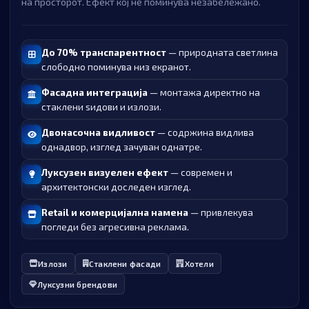
на просторот. Ефект кој не поминува незабележано.
До 70% транспарентност
— природната светлина
слободно поминува низ екранот.
Фасадна интеграција
— монтажа директно на
стаклени ѕидови и излози.
Двонасочна видливост
— содржина видлива
однадвор, изглед зачуван однатре.
Луксузен визуелен ефект
— современ и
архитектонски доследен изглед.
Retail и комерцијална намена
— привлекува
погледи без агресивна реклама.
Излози
Стаклени фасади
Хотели
Луксузни брендови