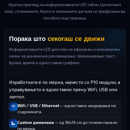
Краток преглед на информативните LED табли. Целосниот
опис, големините, боите и техничките детали се префрлени во
посебна подстраница.
Порака што
секогаш се движи
Информативните LED дисплеи се ефикасен и економичен
начин за динамично рекламирање, прикажување текст,
бројки, време и едноставни графики.
Изработката е по мерка, најчесто со P10 модули, а
управувањето е едноставно преку WiFi, USB или
лаптоп.
WiFi / USB / Ethernet
— едноставно ажурирање на
содржината.
Custom димензии
— од 96x16 cm до големи панели
по мерка.